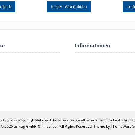
nkorb
In den
Warenkorb
In d
ce
Informationen
sind Listenpreise zzgl. Mehrwertsteuer und
Versandkosten
- Technische Änderung
© 2026 armag GmbH Onlineshop - All Rights Reserved. Theme by
ThemeWare®