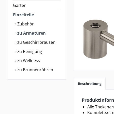
Garten
Einzelteile
Zubehör
zu Armaturen
zu Geschirrbrausen
zu Reinigung
zu Wellness
zu Brunnenröhren
Beschreibung
Produktinform
Alle Thekenar
Komplettset m