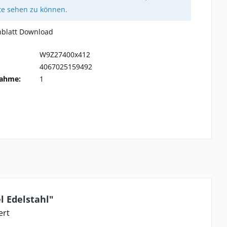
te sehen zu können.
nblatt Download
W9Z27400x412
4067025159492
ahme:
1
l Edelstahl"
ert